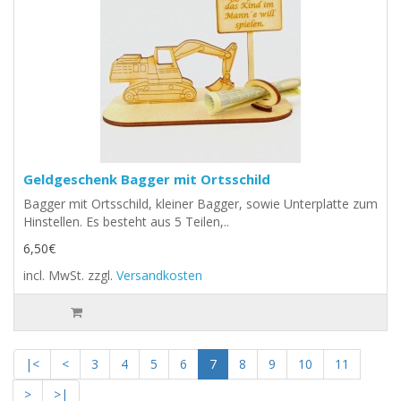
Geldgeschenk Bagger mit Ortsschild
Bagger mit Ortsschild, kleiner Bagger, sowie Unterplatte zum
Hinstellen. Es besteht aus 5 Teilen,..
6,50€
incl. MwSt.
zzgl.
Versandkosten
|<
<
3
4
5
6
7
8
9
10
11
>
>|