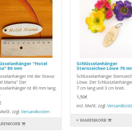
üsselanhänger "Hotel
Schlüsselanhänger
a" 80 mm
Sternzeichen Löwe 70 m
üsselanhänger mit der Gravur
Schlüsselanhänger Sternzeic
el Mama" Der
Löwe. Der Schlüsselanhänger
üsselanhänger ist 80 mm lang
7 cm lang und 3 cm breit..
.
1,50€
€
incl. MwSt.
zzgl.
Versandkost
. MwSt.
zzgl.
Versandkosten
+ WARENKORB
ARENKORB