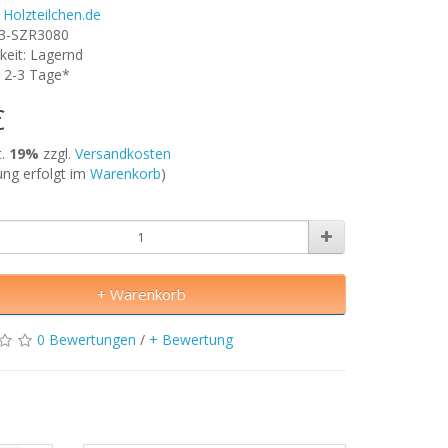
r
Holzteilchen.de
B3-SZR3080
keit: Lagernd
t: 2-3 Tage*
€
t.
19%
zzgl.
Versandkosten
ng erfolgt im
Warenkorb
)
+ Warenkorb
0 Bewertungen
/
+ Bewertung