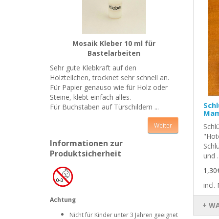
Mosaik Kleber 10 ml für
Bastelarbeiten
Sehr gute Klebkraft auf den
Holzteilchen, trocknet sehr schnell an.
Für Papier genauso wie für Holz oder
Steine, klebt einfach alles.
Schl
Für Buchstaben auf Türschildern ...
Mam
Weiter
Schl
"Hot
Informationen zur
Schl
Produktsicherheit
und .
1,30
incl
Achtung
+ W
Nicht für Kinder unter 3 Jahren geeignet