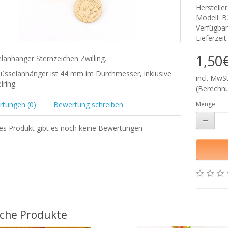
Herstelle
Modell: 
Verfügbar
Lieferzei
1,50
lanhänger Sternzeichen Zwilling.
lüsselanhänger ist 44 mm im Durchmesser, inklusive
incl. MwS
lring.
(Berechnu
tungen (0)
Bewertung schreiben
Menge
ses Produkt gibt es noch keine Bewertungen
iche Produkte