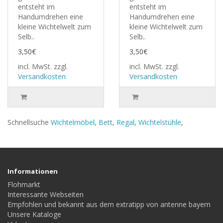
entsteht im
entsteht im
Handumdrehen eine
Handumdrehen eine
kleine Wichtelwelt zum
kleine Wichtelwelt zum
Selb..
Selb..
3,50€
3,50€
incl. MwSt.
zzgl.
incl. MwSt.
zzgl.
Versandkosten
Versandkosten
Schnellsuche
Wichtelmöbel
,
Bett
,
Regal
,
Wichtelstühle
,
Informationen
Flohmarkt
Interessante Webseiten
Empfohlen und bekannt aus dem extratipp von antenne bayern
Unsere Kataloge