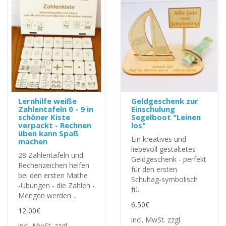
Lernhilfe weiße
Geldgeschenk zur
Zahlentafeln 0 - 9 in
Einschulung
schöner Kiste
Segelboot "Leinen
verpackt - Rechnen
los"
üben kann Spaß
Ein kreatives und
machen
liebevoll gestaltetes
28 Zahlentafeln und
Geldgeschenk - perfekt
Rechenzeichen helfen
für den ersten
bei den ersten Mathe
Schultag-symbolisch
-Übungen - die Zahlen -
fü..
Mengen werden ..
6,50€
12,00€
incl. MwSt.
zzgl.
incl. MwSt.
zzgl.