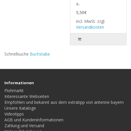
a..
5,50€
incl. MwSt.
zzgl.
Versandkosten
Schnellsuche
Buchstabe
Informationen
Flohmarkt
Interessante Webseiten
Empfohlen und bekannt aus dem extratipp von antenne bayern
Unsere Kataloge
Videotipps
AGB und Kundeninformationen
Zahlung und Versand