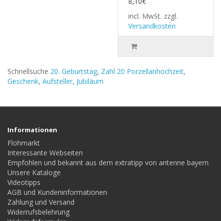
8,10€
incl. MwSt.
zzgl.
Versandkosten
Schnellsuche
20. Geburtstag
,
Zahl 20 Porzellanhochzeit
,
Geschenk
,
Aufsteller
,
Jubiläum
Informationen
Flohmarkt
Interessante Webseiten
Empfohlen und bekannt aus dem extratipp von antenne bayern
Unsere Kataloge
Videotipps
AGB und Kundeninformationen
Zahlung und Versand
Widerrufsbelehrung