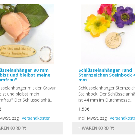
lüsselanhänger 80 mm
Schlüsselanhänger rund
bist und bleibst meine
Sternzeichen Steinbock 
umfrau"
mm
üsselanhänger mit der Gravur
Schlüsselanhänger Sternzeic
ist und bleibst mein
Steinbock. Der Schlüsselanh
mfrau" Der Schlüsselanhä..
ist 44 mm im Durchmesse..
€
1,50€
. MwSt.
zzgl.
Versandkosten
incl. MwSt.
zzgl.
Versandkost
ARENKORB
+ WARENKORB