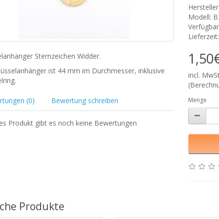
Herstelle
Modell: 
Verfügbar
Lieferzei
1,50
elanhänger Sternzeichen Widder.
lüsselanhänger ist 44 mm im Durchmesser, inklusive
incl. MwS
lring.
(Berechnu
tungen (0)
Bewertung schreiben
Menge
ses Produkt gibt es noch keine Bewertungen
iche Produkte