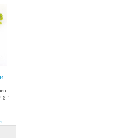
44
hen
änger
en