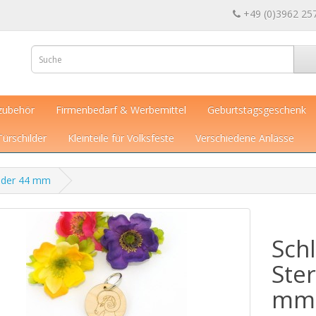
+49 (0)3962 25
zubehör
Firmenbedarf & Werbemittel
Geburtstagsgeschenk
Türschilder
Kleinteile für Volksfeste
Verschiedene Anlässe
idder 44 mm
Sch
Ste
mm