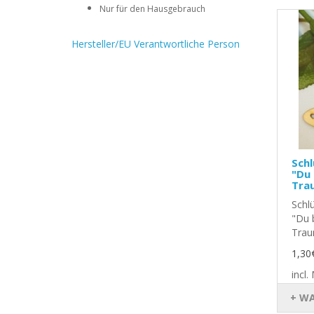
Nur für den Hausgebrauch
Hersteller/EU Verantwortliche Person
Sch
"Du 
Tra
Schl
"Du b
Trau
1,30
incl
+ W