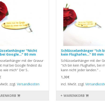
üsselanhänger "Nicht
Schlüsselanhänger "Ich b
bei Google..." 80 mm
kein Flughafen..." 80 mm
üsselanhänger mit der Gravur
Schlüsselanhänger mit der G
ht mal bei Google findest du
"Ich bin kein Flughafen, bei m
s wie mich" Der S..
kann nicht jeder landen." ..
€
1,30€
. MwSt.
zzgl.
Versandkosten
incl. MwSt.
zzgl.
Versandkost
ARENKORB
+ WARENKORB