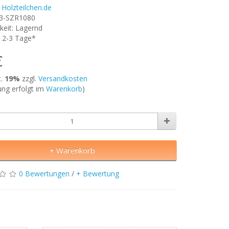
r
Holzteilchen.de
B3-SZR1080
keit: Lagernd
t: 2-3 Tage*
€
t.
19%
zzgl.
Versandkosten
ng erfolgt im
Warenkorb
)
+ Warenkorb
0 Bewertungen
/
+ Bewertung