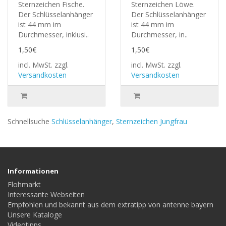
Sternzeichen Fische.
Sternzeichen Löwe.
Der Schlüsselanhänger
Der Schlüsselanhänger
ist 44 mm im
ist 44 mm im
Durchmesser, inklusi..
Durchmesser, in..
1,50€
1,50€
incl. MwSt.
zzgl.
incl. MwSt.
zzgl.
Versandkosten
Versandkosten
Schnellsuche
Schlüsselanhänger
,
Sternzeichen Jungfrau
Informationen
Flohmarkt
Interessante Webseiten
Empfohlen und bekannt aus dem extratipp von antenne bayern
Unsere Kataloge
Videotipps