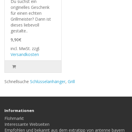
Du suchst ein
originelles Geschenk
für einen echten
Grillmeister? Dann ist
dieses liebevoll
gestalte..
9,90€
incl. MwSt.
zzgl.
Versandkosten
Schnellsuche
Schlüsselanhänger
,
Grill
Informationen
Flohmarkt
Interessante Webseiten
Empfohlen und bekannt aus dem extratipp von antenne bayern