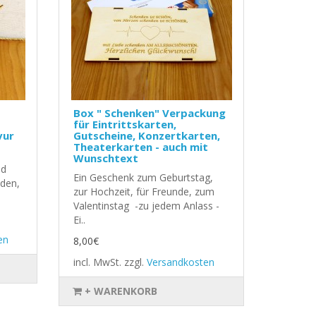
Box " Schenken" Verpackung
-
für Eintrittskarten,
vur
Gutscheine, Konzertkarten,
Theaterkarten - auch mit
Wunschtext
nd
Ein Geschenk zum Geburtstag,
den,
zur Hochzeit, für Freunde, zum
Valentinstag -zu jedem Anlass -
Ei..
en
8,00€
incl. MwSt.
zzgl.
Versandkosten
+ WARENKORB