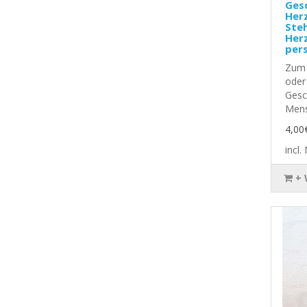
Ges
Her
Ste
Her
per
Zum 
oder
Gesc
Mens
4,00
incl
+