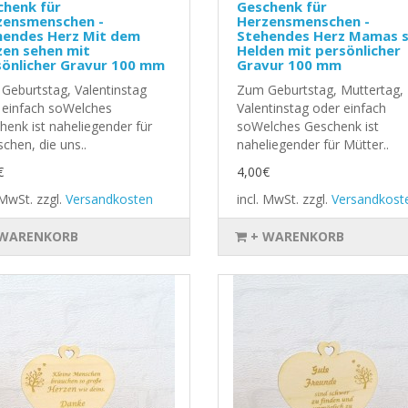
chenk für
Geschenk für
zensmenschen -
Herzensmenschen -
hendes Herz Mit dem
Stehendes Herz Mamas s
zen sehen mit
Helden mit persönlicher
sönlicher Gravur 100 mm
Gravur 100 mm
Geburtstag, Valentinstag
Zum Geburtstag, Muttertag,
 einfach soWelches
Valentinstag oder einfach
henk ist naheliegender für
soWelches Geschenk ist
chen, die uns..
naheliegender für Mütter..
€
4,00€
. MwSt.
zzgl.
Versandkosten
incl. MwSt.
zzgl.
Versandkost
 WARENKORB
+ WARENKORB