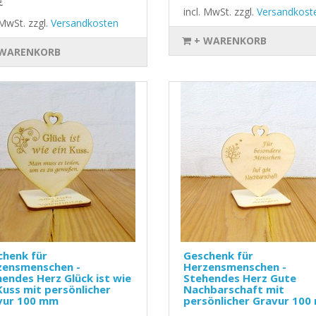
€
incl. MwSt.
zzgl.
Versandkost
. MwSt.
zzgl.
Versandkosten
+ WARENKORB
 WARENKORB
chenk für
Geschenk für
zensmenschen -
Herzensmenschen -
endes Herz Glück ist wie
Stehendes Herz Gute
Kuss mit persönlicher
Nachbarschaft mit
vur 100 mm
persönlicher Gravur 10