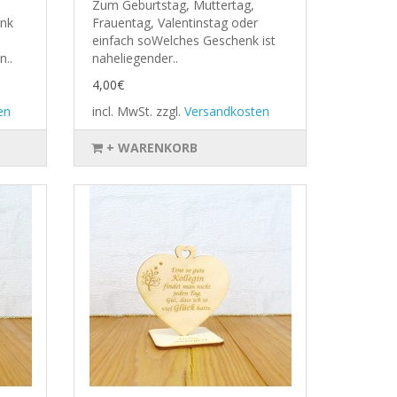
Zum Geburtstag, Muttertag,
enk
Frauentag, Valentinstag oder
einfach soWelches Geschenk ist
n..
naheliegender..
4,00€
en
incl. MwSt.
zzgl.
Versandkosten
+ WARENKORB