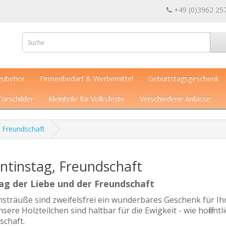
+49 (0)3962 25
zubehör
Firmenbedarf & Werbemittel
Geburtstagsgeschenk
Türschilder
Kleinteile für Volksfeste
Verschiedene Anlässe
, Freundschaft
ntinstag, Freundschaft
ag der Liebe und der Freundschaft
sträuße sind zweifelsfrei ein wunderbares Geschenk für Ih
sere Holzteilchen sind haltbar für die Ewigkeit - wie hoffentl
schaft.