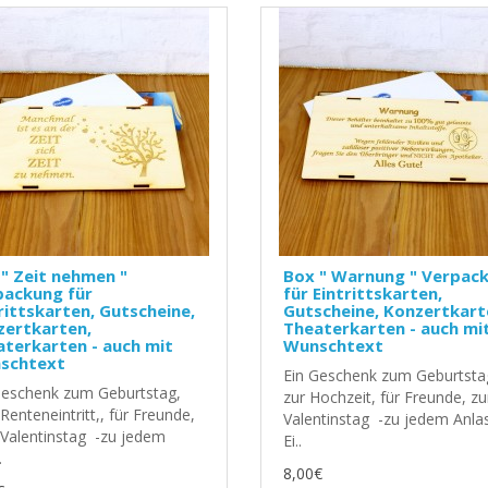
" Zeit nehmen "
Box " Warnung " Verpac
packung für
für Eintrittskarten,
rittskarten, Gutscheine,
Gutscheine, Konzertkart
zertkarten,
Theaterkarten - auch mi
terkarten - auch mit
Wunschtext
schtext
Ein Geschenk zum Geburtsta
Geschenk zum Geburtstag,
zur Hochzeit, für Freunde, z
enteneintritt,, für Freunde,
Valentinstag -zu jedem Anlas
Valentinstag -zu jedem
Ei..
.
8,00€