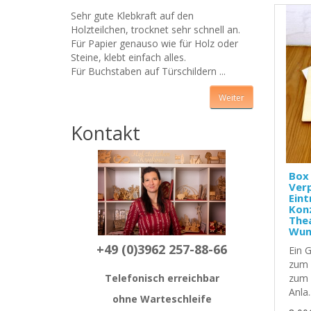
Sehr gute Klebkraft auf den
Holzteilchen, trocknet sehr schnell an.
Für Papier genauso wie für Holz oder
Steine, klebt einfach alles.
Für Buchstaben auf Türschildern ...
Weiter
Kontakt
Box 
Ver
Eint
Kon
Thea
Wun
+49 (0)3962 257-88-66
Ein 
zum R
Telefonisch erreichbar
zum 
Anla.
ohne Warteschleife