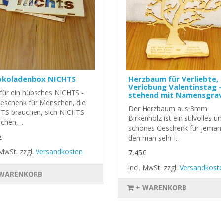
okoladenbox NICHTS
Herzbaum für Verliebte,
Verlobung Valentinstag 
für ein hübsches NICHTS -
stehend mit Namensgra
Geschenk für Menschen, die
Der Herzbaum aus 3mm
TS brauchen, sich NICHTS
Birkenholz ist ein stilvolles u
chen, ..
schönes Geschenk für jeman
€
den man sehr l..
. MwSt.
zzgl.
Versandkosten
7,45€
incl. MwSt.
zzgl.
Versandkost
 WARENKORB
+ WARENKORB