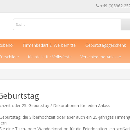
+49 (0)3962 25
zubehör
Firmenbedarf & Werbemittel
Geburtstagsgeschenk
Türschilder
Kleinteile für Volksfeste
Verschiedene Anlässe
 Geburtstag
chzeit oder 25. Geburtstag / Dekorationen für jeden Anlass
Geburtstag, die Silberhochzeit oder aber auch ein 25-jähriges Firmenj
iern.
ie eine Tisch- oder Wanddekoration für die Feierlocation, ein großar