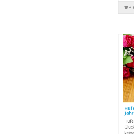
+
Hufe
Jahr
Hufei
Glück
kein