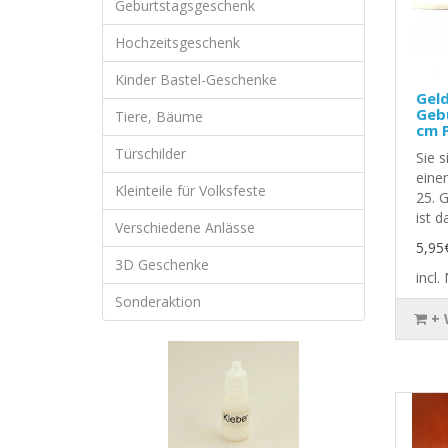
Geburtstagsgeschenk
Hochzeitsgeschenk
Kinder Bastel-Geschenke
Gel
Gebu
Tiere, Bäume
cm P
Türschilder
Sie 
eine
Kleinteile für Volksfeste
25. 
ist da
Verschiedene Anlässe
5,95
3D Geschenke
incl
Sonderaktion
+