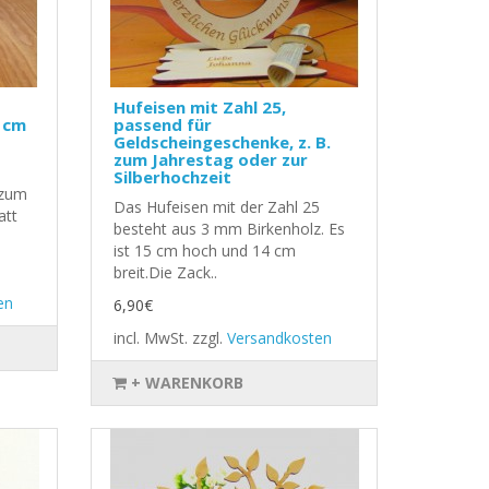
Hufeisen mit Zahl 25,
 cm
passend für
Geldscheingeschenke, z. B.
zum Jahrestag oder zur
Silberhochzeit
 zum
Das Hufeisen mit der Zahl 25
att
besteht aus 3 mm Birkenholz. Es
ist 15 cm hoch und 14 cm
breit.Die Zack..
en
6,90€
incl. MwSt.
zzgl.
Versandkosten
+ WARENKORB