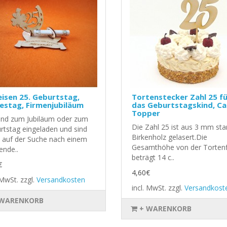
isen 25. Geburtstag,
Tortenstecker Zahl 25 f
estag, Firmenjubiläum
das Geburtstagskind, C
Topper
sind zum Jubiläum oder zum
Die Zahl 25 ist aus 3 mm st
rtstag eingeladen und sind
Birkenholz gelasert.Die
 auf der Suche nach einem
Gesamthöhe von der Tortenf
ende..
beträgt 14 c..
€
4,60€
. MwSt.
zzgl.
Versandkosten
incl. MwSt.
zzgl.
Versandkost
 WARENKORB
+ WARENKORB