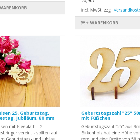
20,90€
 WARENKORB
incl. MwSt.
zzgl.
Versandkost
+ WARENKORB
isen 25. Geburtstag,
Geburtstagszahl "25" 5
estag, Jubiläum, 80 mm
mit Füßchen
sen mit Kleeblatt - 2
Geburtstagszahl "25" aus 3
sbringer vereint - sollten auf
Birkenholz hat eine Höhe vo
em Geburtstags- und Jubiläu..
mm und eine Breite von 58