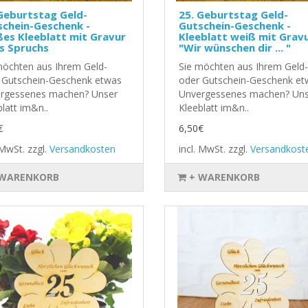
Geburtstag Geld-
25. Geburtstag Geld-
schein-Geschenk -
Gutschein-Geschenk -
es Kleeblatt mit Gravur
Kleeblatt weiß mit Grav
s Spruchs
"Wir wünschen dir ... "
möchten aus Ihrem Geld-
Sie möchten aus Ihrem Geld-
 Gutschein-Geschenk etwas
oder Gutschein-Geschenk et
rgessenes machen? Unser
Unvergessenes machen? Uns
latt im&n..
Kleeblatt im&n..
€
6,50€
. MwSt.
zzgl.
Versandkosten
incl. MwSt.
zzgl.
Versandkost
 WARENKORB
+ WARENKORB