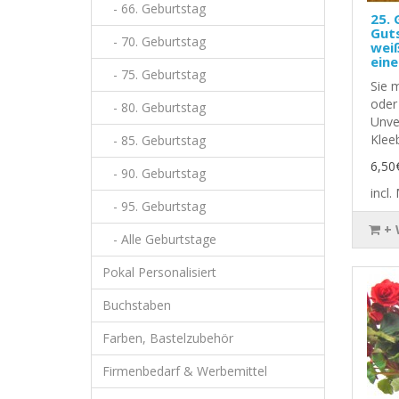
- 66. Geburtstag
25. 
Gut
- 70. Geburtstag
weiß
eine
- 75. Geburtstag
Sie 
oder
- 80. Geburtstag
Unve
Kleeb
- 85. Geburtstag
6,50
- 90. Geburtstag
incl
- 95. Geburtstag
+
- Alle Geburtstage
Pokal Personalisiert
Buchstaben
Farben, Bastelzubehör
Firmenbedarf & Werbemittel