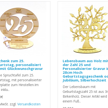
chenk zum 25.
Lebensbaum aus Holz mi
rtstag, personalisiert
der Zahl 25 und
 mit Glückwunschgravur
Personalisierter Gravur i
28cm Hoch
e Spruchtafel zum 25.
Geburtstagsgeschenk o
tstag, mit personalisierter
Jubiläum, Silberhochzeit
rplatte zum Hinstellen.Im
Der Lebensbaum mit
 inklu..
Geburtstagszahl 25 ist aus
Birkenholz. Dieser Artikl wird
0€
einem Fuß..
. MwSt.
zzgl.
Versandkosten