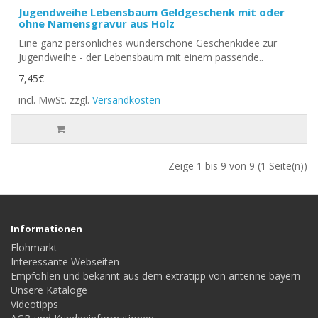
Jugendweihe Lebensbaum Geldgeschenk mit oder
ohne Namensgravur aus Holz
Eine ganz persönliches wunderschöne Geschenkidee zur
Jugendweihe - der Lebensbaum mit einem passende..
7,45€
incl. MwSt.
zzgl.
Versandkosten
Zeige 1 bis 9 von 9 (1 Seite(n))
Informationen
Flohmarkt
Interessante Webseiten
Empfohlen und bekannt aus dem extratipp von antenne bayern
Unsere Kataloge
Videotipps