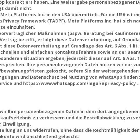
pp kontaktiert haben. Eine Weitergabe personenbezogener Da
t damit nicht.
Meta Platforms Inc. in den USA übermittelt. Für die USA ist 
 Privacy Framework (TADPF). Meta Platforms Inc. hat sich na
ze einzuhalten.
rvertraglichen Maßnahmen (bspw. Beratung bei Kaufinteress
rtrag betrifft, erfolgt diese Datenverarbeitung auf Grundlage 
diese Datenverarbeitung auf Grundlage des Art. 6 Abs. 1 li
 schnellen und einfachen Kontaktaufnahme sowie an der Beant
besonderen Situation ergeben, jederzeit dieser auf Art. 6 Abs.
rsprechen. Ihre personenbezogenen Daten nutzen wir nur zur
fbewahrungsfristen gelöscht, sofern Sie der weitergehende
ngungen und Datenschutz bei Nutzung von WhatsApp finden S
vice und https://www.whatsapp.com/legal/#privacy-policy .
n wir Ihre personenbezogenen Daten in dem dort angegebene
kaufserlebnis zu verbessern und die Bestellabwicklung zu ver
r Einwilligung.
itteilung an uns widerrufen, ohne dass die Rechtmäßigkeit der
nkonto wird anschließend gelöscht.