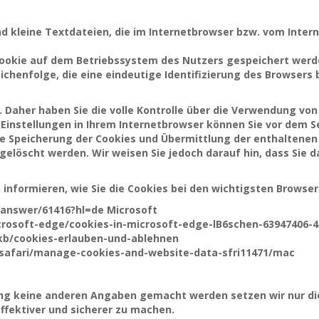
nd kleine Textdateien, die im Internetbrowser bzw. vom Int
 Cookie auf dem Betriebssystem des Nutzers gespeichert werd
eichenfolge, die eine eindeutige Identifizierung des Browser
Daher haben Sie die volle Kontrolle über die Verwendung von
Einstellungen in Ihrem Internetbrowser können Sie vor dem 
e Speicherung der Cookies und Übermittlung der enthaltenen
gelöscht werden. Wir weisen Sie jedoch darauf hin, dass Sie 
informieren, wie Sie die Cookies bei den wichtigsten Browser
/answer/61416?hl=de Microsoft
crosoft-edge/cookies-in-microsoft-edge-lB6schen-63947406-
e/kb/cookies-erlauben-und-ablehnen
e/safari/manage-cookies-and-website-data-sfri11471/mac
ung keine anderen Angaben gemacht werden setzen wir nur d
ffektiver und sicherer zu machen.