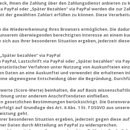
eck, Ihnen die Zahlung über den Zahlungsdienst anbieten zu
 via PayPal oder „Später Bezahlen“ via PayPal werden die zur 
t der gewählten Zahlart erfüllen zu können. Diese Verarbeitung
e die Wiedererkennung Ihres Browsers ermöglichen. Die dadu
aus unserem überwiegenden berechtigten Interesse an einem k
 sich aus Ihrer besonderen Situation ergeben, jederzeit diese
 „Später bezahlen“ via PayPal
 PayPal, Lastschrift via PayPal oder „Später bezahlen“ via Pay
tatistischer Verfahren unter Nutzung von Auskunfteien einzuh
 Daten an eine Auskunftei und verwendet die erhaltenen Inf
r eine abgewogene Entscheidung über die Begründung, Durch
werte (Score-Werte) beinhalten, die auf Basis wissenschaftl
chnung unter anderem Anschriftendaten einfließen.
n gesetzlichen Bestimmungen berücksichtigt. Die Datenvera
erfolgt auf Grundlage des Art. 6 Abs. 1 lit. f DSGVO aus uns
leistung geht.
hrer besonderen Situation ergeben, jederzeit gegen diese auf 
er Daten durch Mitteilung an PayPal zu widersprechen.