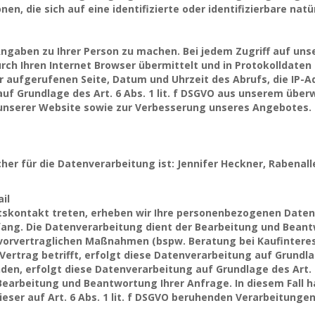
n, die sich auf eine identifizierte oder identifizierbare natü
ngaben zu Ihrer Person zu machen. Bei jedem Zugriff auf un
ch Ihren Internet Browser übermittelt und in Protokolldaten (
 aufgerufenen Seite, Datum und Uhrzeit des Abrufs, die IP-
auf Grundlage des Art. 6 Abs. 1 lit. f DSGVO aus unserem übe
 unserer Website sowie zur Verbesserung unseres Angebotes.
her für die Datenverarbeitung ist: Jennifer Heckner, Rabenal
il
äftskontakt treten, erheben wir Ihre personenbezogenen Date
fang. Die Datenverarbeitung dient der Bearbeitung und Beant
rvertraglichen Maßnahmen (bspw. Beratung bei Kaufinteress
rtrag betrifft, erfolgt diese Datenverarbeitung auf Grundlage
en, erfolgt diese Datenverarbeitung auf Grundlage des Art. 6
arbeitung und Beantwortung Ihrer Anfrage. In diesem Fall ha
dieser auf Art. 6 Abs. 1 lit. f DSGVO beruhenden Verarbeitun