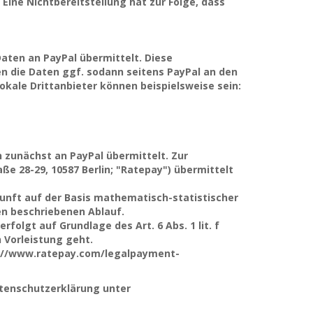
 Eine Nichtbereitstellung hat zur Folge, dass
aten an PayPal übermittelt. Diese
en die Daten ggf. sodann seitens PayPal an den
Lokale Drittanbieter können beispielsweise sein:
 zunächst an PayPal übermittelt. Zur
e 28-29, 10587 Berlin; "Ratepay") übermittelt
skunft auf der Basis mathematisch-statistischer
en beschriebenen Ablauf.
olgt auf Grundlage des Art. 6 Abs. 1 lit. f
 Vorleistung geht.
s://www.ratepay.com/legalpayment-
atenschutzerklärung unter