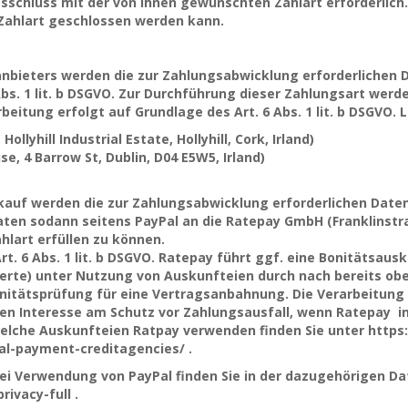
gsschluss mit der von Ihnen gewünschten Zahlart erforderlich.
 Zahlart geschlossen werden kann.
anbieters werden die zur Zahlungsabwicklung erforderlichen D
Abs. 1 lit. b DSGVO. Zur Durchführung dieser Zahlungsart werd
eitung erfolgt auf Grundlage des Art. 6 Abs. 1 lit. b DSGVO. 
ollyhill Industrial Estate, Hollyhill, Cork, Irland)
e, 4 Barrow St, Dublin, D04 E5W5, Irland)
auf werden die zur Zahlungsabwicklung erforderlichen Daten
en sodann seitens PayPal an die Ratepay GmbH (Franklinstraß
hlart erfüllen zu können.
rt. 6 Abs. 1 lit. b DSGVO. Ratepay führt ggf. eine Bonitätsau
Werte) unter Nutzung von Auskunfteien durch nach bereits ob
tätsprüfung für eine Vertragsanbahnung. Die Verarbeitung erf
 Interesse am Schutz vor Zahlungsausfall, wenn Ratepay in
elche Auskunfteien Ratpay verwenden finden Sie unter http
al-payment-creditagencies/ .
ei Verwendung von PayPal finden Sie in der dazugehörigen D
vacy-full .