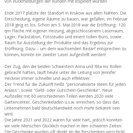
von Rückmeldungen der Kunden mit inspiriert wurden.
Ende 2017 platzte der Standort in Krukow aus allen Nähten. Die
Entscheidung, eigene Räume zu bauen, war gefallen, im Februar
2018 ging es los. Schon am 5. Mai 2018 war die Eröffnung:. 120
qm Fläche mit eigener Heizung, abgeschlossenem Laserraum,
Lager, Packstation, Fotostudio und einem tollen Büro, sowie
Raum für Ausstellung der Produkte sind das Ergebnis zur
Eröffnung. Dazu – um dem wachsenden Bedarf entsprechen zu
können, konnte ein zweiter Laser aufgestellt werden!
Der Zug, den die beiden Schwestern Anna und Rita ins Rollen
gebracht hatten, läuft heute unter die Leitung von Jennifer
Heckner immer schneller und auch effektiver.
Der Trend für die Zukunft heißt "personalisierte Ideen für jeden
Anlass", sowie "Geld- oder Gutschein-Geschenke". Neue
Aufsteller mit 60 verschiedenen Teilen werden 2020 viele
Gartencenter, Geschenkeläden u.s.w. erreichen, so dass das
Unternehmen bald deutschlandweit noch mehr bekannt sein
wird.
Die Jahre 2021 und 2022 waren für viele hart, jedoch konnten
wir viele Menschen Glücklich machen in den schweren Zeiten.
Die Geschenke wurden oft direkt an die Beschenken verschickt